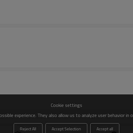
Cookie settings
ssible experience. They also allow us to analyze user behavior in 
Reject All
Accept Selection
Accept all